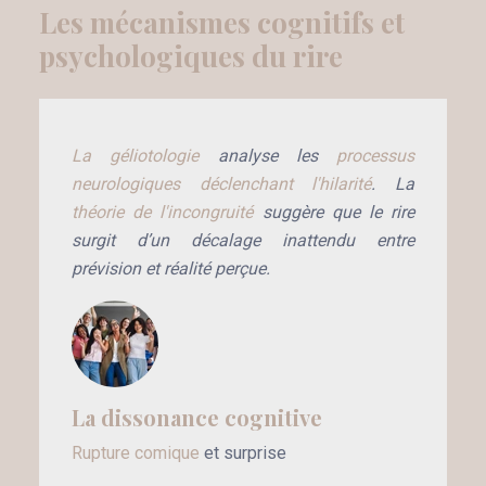
Les mécanismes cognitifs
et
psychologiques du rire
La géliotologie
analyse les
processus
neurologiques déclenchant l'hilarité
. La
théorie de l'incongruité
suggère que le rire
surgit d’un décalage inattendu entre
prévision et réalité perçue.
La dissonance cognitive
Rupture comique
et surprise