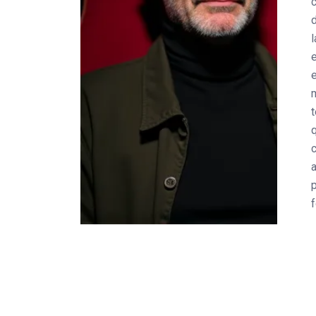
d
a
p