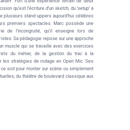
anal+. Fort d'une expérience terrain de deux
sion qu'est l'écriture d'un sketch, du 'setup' à
de plusieurs stand-uppers aujourd'hui célèbres
leurs premiers spectacles. Marc possède une
ie de l'incongruité, qu'il enseigne lors de
ristes. Sa pédagogie repose sur une approche
 un muscle qui se travaille avec des exercices
rets du métier, de la gestion du trac à la
ar les stratégies de rodage en Open Mic. Ses
ue ce soit pour monter sur scène ou simplement
tuelles, du théâtre de boulevard classique aux