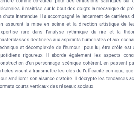
carrière comme co-auteur pour des émissions satiriques sur C
écennies, il maîtrise sur le bout des doigts la mécanique de préci
la chute inattendue. Il a accompagné le lancement de carrières 
en assurant la mise en scène et la direction artistique de 
expertise rare dans l'analyse rythmique du rire et la théor
masterclasses destinées aux aspirants humoristes et aux scéna
technique et décomplexée de l'humour : pour lui, être drôle est
quotidiens rigoureux. Il aborde également les aspects conc
construction d'un personnage scénique cohérent, en passant p
rticles visent à transmettre les clés de l'efficacité comique, q
our améliorer son aisance oratoire. Il décrypte les tendances ac
formats courts verticaux des réseaux sociaux.