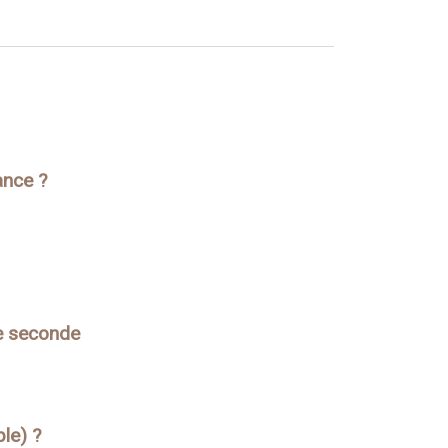
ance ?
re seconde
ple) ?